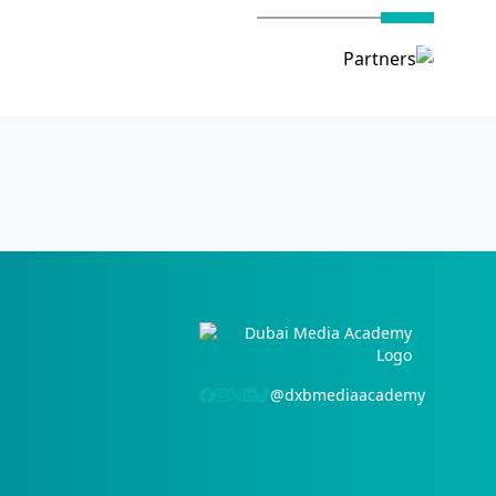
@dxbmediaacademy