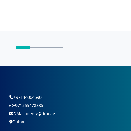
+97144064590
+971565478885
DMacademy@dmi.ae
Dubai