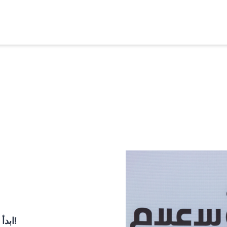
ابدأ رحلتك في الذكاء الاصطناعي اليوم – مجاناً ومن منزلك!